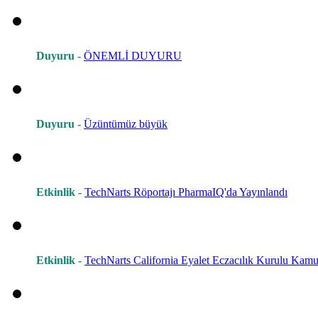
Duyuru -
ÖNEMLİ DUYURU
Duyuru -
Üzüntümüz büyük
Etkinlik -
TechNarts Röportajı PharmaIQ'da Yayınlandı
Etkinlik -
TechNarts California Eyalet Eczacılık Kurulu Kamu 