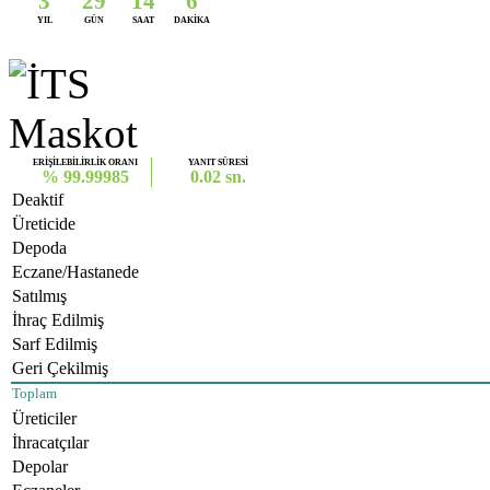
3
29
14
6
YIL
GÜN
SAAT
DAKİKA
ERİŞİLEBİLİRLİK ORANI
YANIT SÜRESİ
% 99.99985
0.02 sn.
Deaktif
Üreticide
Depoda
Eczane/Hastanede
Satılmış
İhraç Edilmiş
Sarf Edilmiş
Geri Çekilmiş
Toplam
Üreticiler
İhracatçılar
Depolar