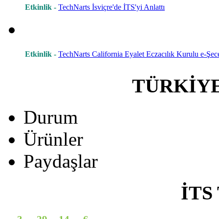
Etkinlik -
TechNarts İsviçre'de İTS'yi Anlattı
Etkinlik -
TechNarts California Eyalet Eczacılık Kurulu e-Şece
TÜRKİY
Durum
Ürünler
Paydaşlar
İTS 