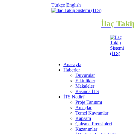
Türkçe
English
İlaç Taki
Anasayfa
Haberler
Duyurular
Etkinlikler
Makaleler
Basında İTS
İTS Nedir?
Proje Tanıtımı
Amaçlar
Temel Kavramlar
Kapsam
Çalışma Prensipleri
Kazanımlar