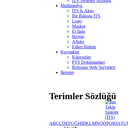
İTS Terimler Sözlüğü
Multimedya
İTS İş Akışı
Bir Bakışta İTS
Logo
Maskot
El İlanı
Broşür
Afişler
Etiket Bulutu
Kaynaklar
Kılavuzlar
PTS Dokümanları
Referans Web Servisleri
İletişim
Terimler Sözlüğü
A
B
C
Ç
D
E
F
G
Ğ
H
I
İ
J
K
L
M
N
O
Ö
P
Q
R
S
Ş
T
U