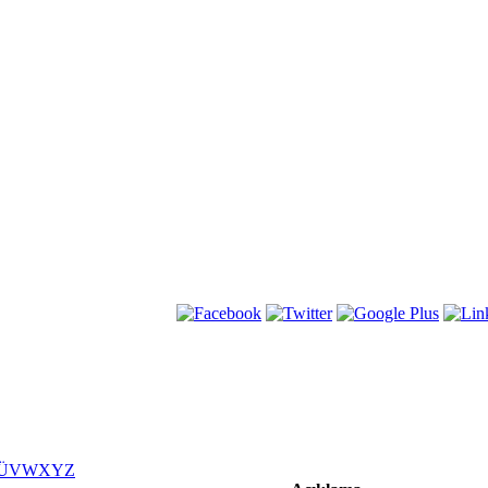
Ü
V
W
X
Y
Z