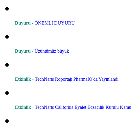
Duyuru -
ÖNEMLİ DUYURU
Duyuru -
Üzüntümüz büyük
Etkinlik -
TechNarts Röportajı PharmaIQ'da Yayınlandı
Etkinlik -
TechNarts California Eyalet Eczacılık Kurulu Kamu 