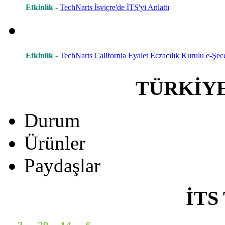
Etkinlik -
TechNarts İsviçre'de İTS'yi Anlattı
Etkinlik -
TechNarts California Eyalet Eczacılık Kurulu e-Şece
TÜRKİY
Durum
Ürünler
Paydaşlar
İTS 