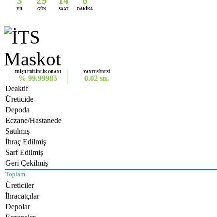
3
29
14
6
YIL
GÜN
SAAT
DAKİKA
ERİŞİLEBİLİRLİK ORANI
YANIT SÜRESİ
% 99.99985
0.02 sn.
Deaktif
Üreticide
Depoda
Eczane/Hastanede
Satılmış
İhraç Edilmiş
Sarf Edilmiş
Geri Çekilmiş
Toplam
Üreticiler
İhracatçılar
Depolar