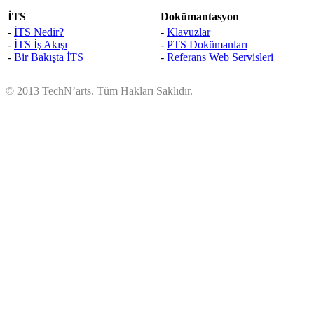
İTS
Dokümantasyon
-
İTS Nedir?
-
Klavuzlar
-
İTS İş Akışı
-
PTS Dokümanları
-
Bir Bakışta İTS
-
Referans Web Servisleri
© 2013 TechN’arts. Tüm Hakları Saklıdır.