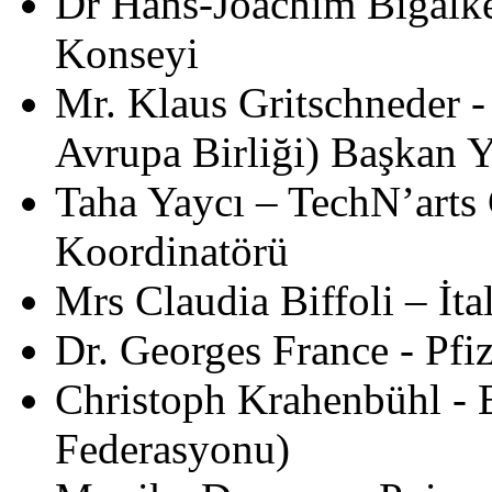
Dr Hans-Joachim Bigalk
Konseyi
Mr. Klaus Gritschneder 
Avrupa Birliği) Başkan Y
Taha Yaycı – TechN’arts
Koordinatörü
Mrs Claudia Biffoli – İt
Dr. Georges France - Pfi
Christoph Krahenbühl - 
Federasyonu)