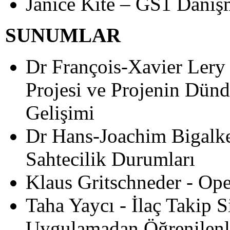
Janice Kite – GS1 Danış
SUNUMLAR
Dr François-Xavier Ler
Projesi ve Projenin Dün
Gelişimi
Dr Hans-Joachim Bigalk
Sahtecilik Durumları
Klaus Gritschneder - Ope
Taha Yaycı - İlaç Takip 
Uygulamadan Öğrenilenl