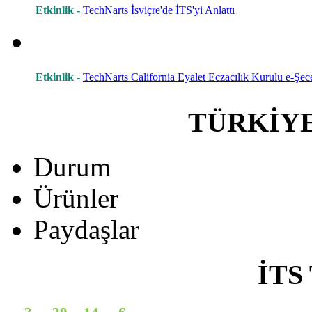
Etkinlik -
TechNarts İsviçre'de İTS'yi Anlattı
Etkinlik -
TechNarts California Eyalet Eczacılık Kurulu e-Şece
TÜRKİY
Durum
Ürünler
Paydaşlar
İTS 