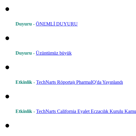
Duyuru -
ÖNEMLİ DUYURU
Duyuru -
Üzüntümüz büyük
Etkinlik -
TechNarts Röportajı PharmaIQ'da Yayınlandı
Etkinlik -
TechNarts California Eyalet Eczacılık Kurulu Kamu 