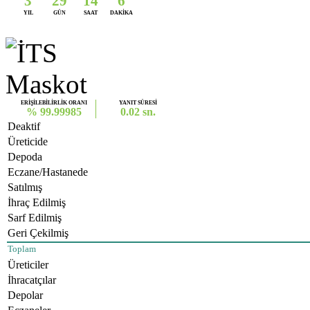
3
29
14
6
YIL
GÜN
SAAT
DAKİKA
ERİŞİLEBİLİRLİK ORANI
YANIT SÜRESİ
% 99.99985
0.02 sn.
Deaktif
Üreticide
Depoda
Eczane/Hastanede
Satılmış
İhraç Edilmiş
Sarf Edilmiş
Geri Çekilmiş
Toplam
Üreticiler
İhracatçılar
Depolar