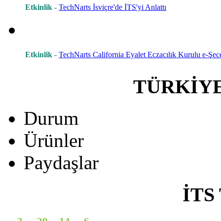
Etkinlik -
TechNarts İsviçre'de İTS'yi Anlattı
Etkinlik -
TechNarts California Eyalet Eczacılık Kurulu e-Şece
TÜRKİY
Durum
Ürünler
Paydaşlar
İTS 