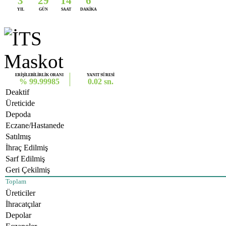
3
29
14
6
YIL
GÜN
SAAT
DAKİKA
ERİŞİLEBİLİRLİK ORANI
YANIT SÜRESİ
% 99.99985
0.02 sn.
Deaktif
Üreticide
Depoda
Eczane/Hastanede
Satılmış
İhraç Edilmiş
Sarf Edilmiş
Geri Çekilmiş
Toplam
Üreticiler
İhracatçılar
Depolar