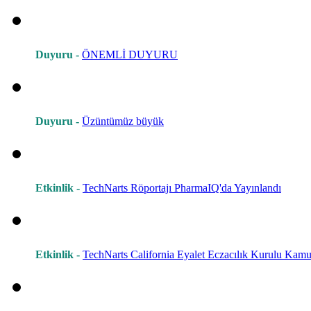
Duyuru -
ÖNEMLİ DUYURU
Duyuru -
Üzüntümüz büyük
Etkinlik -
TechNarts Röportajı PharmaIQ'da Yayınlandı
Etkinlik -
TechNarts California Eyalet Eczacılık Kurulu Kamu 