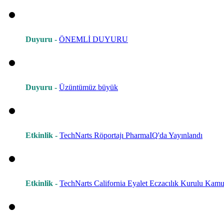
Duyuru -
ÖNEMLİ DUYURU
Duyuru -
Üzüntümüz büyük
Etkinlik -
TechNarts Röportajı PharmaIQ'da Yayınlandı
Etkinlik -
TechNarts California Eyalet Eczacılık Kurulu Kamu 