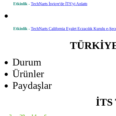
Etkinlik -
TechNarts İsviçre'de İTS'yi Anlattı
Etkinlik -
TechNarts California Eyalet Eczacılık Kurulu e-Şece
TÜRKİY
Durum
Ürünler
Paydaşlar
İTS 