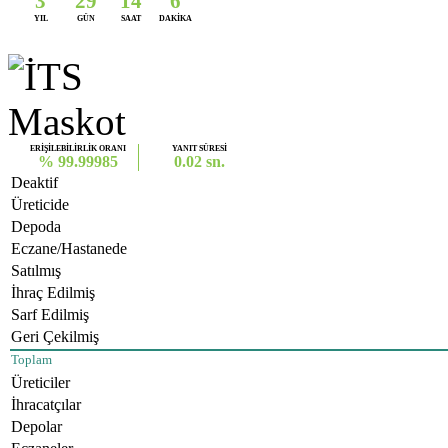
3
29
14
6
YIL
GÜN
SAAT
DAKİKA
ERİŞİLEBİLİRLİK ORANI
YANIT SÜRESİ
% 99.99985
0.02 sn.
Deaktif
Üreticide
Depoda
Eczane/Hastanede
Satılmış
İhraç Edilmiş
Sarf Edilmiş
Geri Çekilmiş
Toplam
Üreticiler
İhracatçılar
Depolar