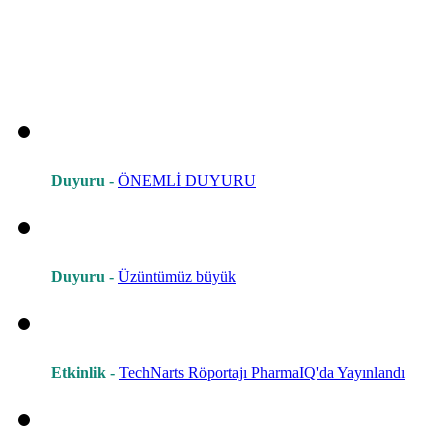
Duyuru -
ÖNEMLİ DUYURU
Duyuru -
Üzüntümüz büyük
Etkinlik -
TechNarts Röportajı PharmaIQ'da Yayınlandı