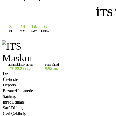
İTS 
3
29
14
6
YIL
GÜN
SAAT
DAKİKA
ERİŞİLEBİLİRLİK ORANI
YANIT SÜRESİ
% 99.99985
0.02 sn.
Deaktif
Üreticide
Depoda
Eczane/Hastanede
Satılmış
İhraç Edilmiş
Sarf Edilmiş
Geri Çekilmiş