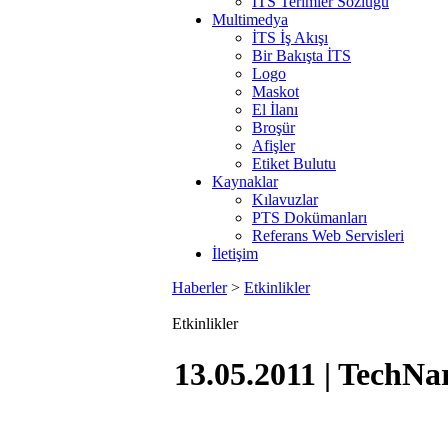
İTS Terimler Sözlüğü
Multimedya
İTS İş Akışı
Bir Bakışta İTS
Logo
Maskot
El İlanı
Broşür
Afişler
Etiket Bulutu
Kaynaklar
Kılavuzlar
PTS Dokümanları
Referans Web Servisleri
İletişim
Haberler
>
Etkinlikler
Etkinlikler
13.05.2011 | TechN