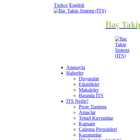
Türkçe
English
İlaç Taki
Anasayfa
Haberler
Duyurular
Etkinlikler
Makaleler
Basında İTS
İTS Nedir?
Proje Tanıtımı
Amaçlar
Temel Kavramlar
Kapsam
Çalışma Prensipleri
Kazanımlar