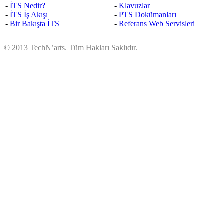
-
İTS Nedir?
-
Klavuzlar
-
İTS İş Akışı
-
PTS Dokümanları
-
Bir Bakışta İTS
-
Referans Web Servisleri
© 2013 TechN’arts. Tüm Hakları Saklıdır.