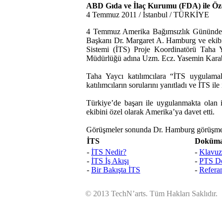
ABD Gıda ve İlaç Kurumu (FDA) ile Öz
4 Temmuz 2011 / İstanbul / TÜRKİYE
4 Temmuz Amerika Bağımsızlık Gününde İs
Başkanı Dr. Margaret A. Hamburg ve ekibi
Sistemi (İTS) Proje Koordinatörü Taha Ya
Müdürlüğü adına Uzm. Ecz. Yasemin Karabe
Taha Yaycı katılımcılara “İTS uygulamal
katılımcıların sorularını yanıtladı ve İTS ile
Türkiye’de başarı ile uygulanmakta olan
ekibini özel olarak Amerika’ya davet etti.
Görüşmeler sonunda Dr. Hamburg görüşmede
İTS
Doküma
-
İTS Nedir?
-
Klavuz
-
İTS İş Akışı
-
PTS Do
-
Bir Bakışta İTS
-
Refera
© 2013 TechN’arts. Tüm Hakları Saklıdır.