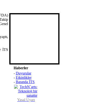
(FDA)
 Takip
Genel
aptı,
e İTS
Haberler
-
Duyurular
-
Etkinlikler
-
Basında İTS
Yasal Uyarı