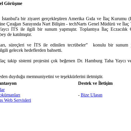
el Görüşme
tanbul'a bir ziyaret gerçekleştiren Amerika Gıda ve İlaç Kurumu 
ne Çırağan Sarayında Nart Bilişim - techNarts Genel Müdürü ve İlaç
ycı İTS ile ilgili bir sunum yapmıştır. Toplantıya İlaç Eczacılık 
y de katılmıştır.
arı, süreçleri ve İTS ile edinilen tecrübeler” konulu bir sunum y
 ilgili gelecek hedeflerden bahsetti.
 ilaç takip sistemi projesini çok beğenen Dr. Hamburg Taha Yaycı v
n duyduğu memnuniyetini ve teşekkürlerini iletmiştir.
ntasyon
Destek ve İletişim
lar
kümanları
-
Bize Ulaşın
ns Web Servisleri