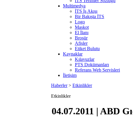
İTS Terimler Sözlüğü
Multimedya
İTS İş Akışı
Bir Bakışta İTS
Logo
Maskot
El İlanı
Broşür
Afişler
Etiket Bulutu
Kaynaklar
Kılavuzlar
PTS Dokümanları
Referans Web Servisleri
İletişim
Haberler
>
Etkinlikler
Etkinlikler
04.07.2011 | ABD G