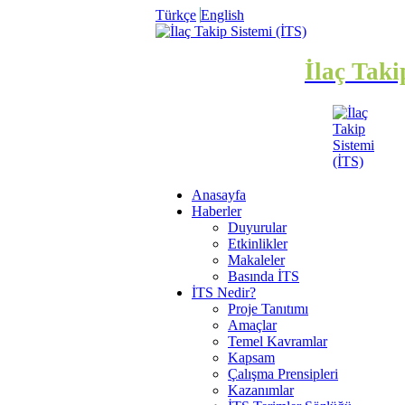
Türkçe
English
İlaç Taki
Anasayfa
Haberler
Duyurular
Etkinlikler
Makaleler
Basında İTS
İTS Nedir?
Proje Tanıtımı
Amaçlar
Temel Kavramlar
Kapsam
Çalışma Prensipleri
Kazanımlar