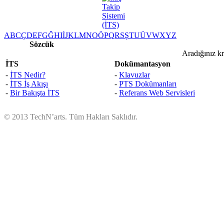
A
B
C
Ç
D
E
F
G
Ğ
H
I
İ
J
K
L
M
N
O
Ö
P
Q
R
S
Ş
T
U
Ü
V
W
X
Y
Z
Sözcük
Aradığınız kr
İTS
Dokümantasyon
-
İTS Nedir?
-
Klavuzlar
-
İTS İş Akışı
-
PTS Dokümanları
-
Bir Bakışta İTS
-
Referans Web Servisleri
© 2013 TechN’arts. Tüm Hakları Saklıdır.