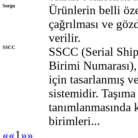
Sorgu
Ürünlerin belli öze
çağrılması ve gözd
verilir.
SSCC
SSCC (Serial Shi
Birimi Numarası),
için tasarlanmış ve
sistemidir. Taşıma
tanımlanmasında ku
birimleri...
««
1
»»