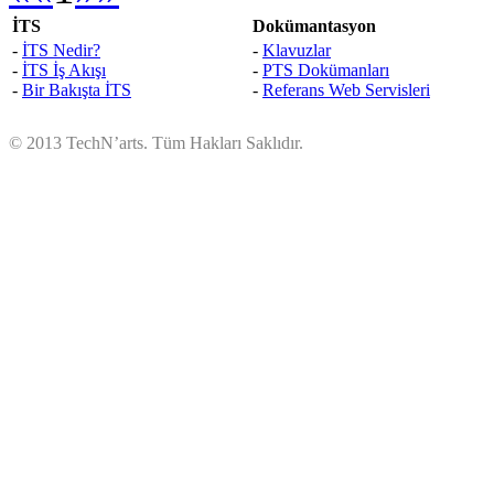
İTS
Dokümantasyon
-
İTS Nedir?
-
Klavuzlar
-
İTS İş Akışı
-
PTS Dokümanları
-
Bir Bakışta İTS
-
Referans Web Servisleri
© 2013 TechN’arts. Tüm Hakları Saklıdır.