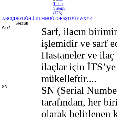
A
B
C
Ç
D
E
F
G
Ğ
H
I
İ
J
K
L
M
N
O
Ö
P
Q
R
S
Ş
T
U
Ü
V
W
X
Y
Z
Sözcük
Sarf
Sarf, ilacın birim
işlemidir ve sarf e
Hastaneler ve ilaç
ilaçlar için İTS’y
mükelleftir....
SN
SN (Serial Number
tarafından, her bir
olarak belirlenen 