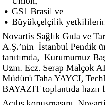
Union,
GS1 Brasil ve
Büyükçelçilik yetkililer
Novartis Sağlık Gıda ve Tar
A.Ş.’nin İstanbul Pendik ür
tanıtımda, Kurumumuz Ba
Uzm. Ecz. Serap Malçok 
Müdürü Taha YAYCI, TechN
BAYAZIT toplantıda hazır 
Açılış konuşmasını, Novart