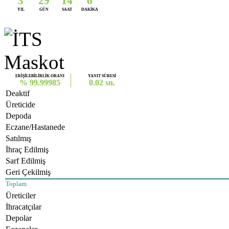
3
29
14
6
YIL
GÜN
SAAT
DAKİKA
ERİŞİLEBİLİRLİK ORANI
YANIT SÜRESİ
% 99.99985
0.02 sn.
Deaktif
Üreticide
Depoda
Eczane/Hastanede
Satılmış
İhraç Edilmiş
Sarf Edilmiş
Geri Çekilmiş
Toplam
Üreticiler
İhracatçılar
Depolar