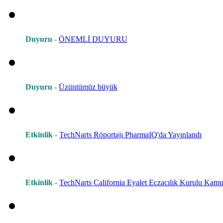
Duyuru -
ÖNEMLİ DUYURU
Duyuru -
Üzüntümüz büyük
Etkinlik -
TechNarts Röportajı PharmaIQ'da Yayınlandı
Etkinlik -
TechNarts California Eyalet Eczacılık Kurulu Kamu 