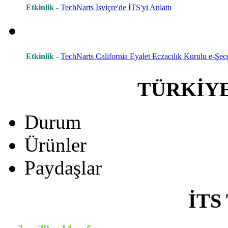
Etkinlik -
TechNarts İsviçre'de İTS'yi Anlattı
Etkinlik -
TechNarts California Eyalet Eczacılık Kurulu e-Şece
TÜRKİY
Durum
Ürünler
Paydaşlar
İTS 