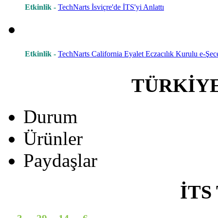
Etkinlik -
TechNarts İsviçre'de İTS'yi Anlattı
Etkinlik -
TechNarts California Eyalet Eczacılık Kurulu e-Şece
TÜRKİY
Durum
Ürünler
Paydaşlar
İTS 