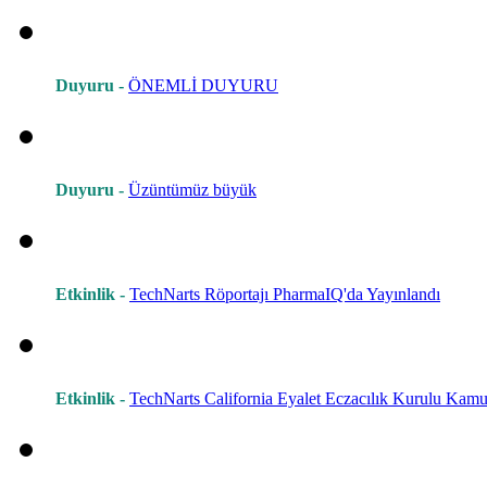
Duyuru -
ÖNEMLİ DUYURU
Duyuru -
Üzüntümüz büyük
Etkinlik -
TechNarts Röportajı PharmaIQ'da Yayınlandı
Etkinlik -
TechNarts California Eyalet Eczacılık Kurulu Kamu 