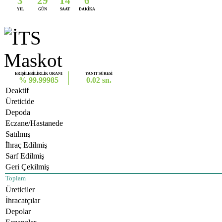
3
29
14
6
YIL
GÜN
SAAT
DAKİKA
ERİŞİLEBİLİRLİK ORANI
YANIT SÜRESİ
% 99.99985
0.02 sn.
Deaktif
Üreticide
Depoda
Eczane/Hastanede
Satılmış
İhraç Edilmiş
Sarf Edilmiş
Geri Çekilmiş
Toplam
Üreticiler
İhracatçılar
Depolar